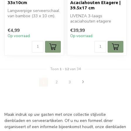
33x10cm
Acaciahouten Etagere |
39.5x17 cm
Langwerpige serveerschaal
van bamboe (33 x 10 cm).
LIVENZA 3-laags
Lichtgewicht, duurzaam en
acaciahouten etagere
per...
39,5x17 cm. Stijlvolle
€4,99
€39,99
houten presentatie v...
Op voorraad
Op voorraad
Toon
1
-
12
van 34
1
2
3
Maak indruk op uw gasten met onze collectie stijlvolle
dienbladen en serveerartikelen. Of u nu een formeel diner
organiseert of een informele bijeenkomst houdt, onze dienbladen