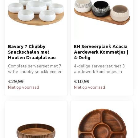
Bavary 7 Chubby
EH Serveerplank Acacia
Snackschalen met
Aardewerk Kommetjes |
Houten Draaiplateau
4-Delig
Complete serveerset met 7
4-delige serveerset met 3
witte chubby snackkommen
aardewerk kommetjes in
op een draaibaar bamboe
neutrale kleuren en
€29,99
€10,99
plate...
acaciahoute...
Niet op voorraad
Niet op voorraad