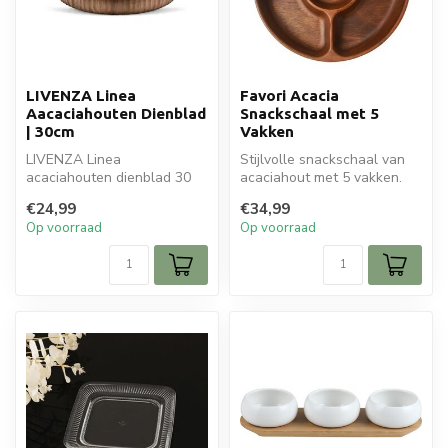
LIVENZA Linea
Favori Acacia
Aacaciahouten Dienblad
Snackschaal met 5
| 30cm
Vakken
LIVENZA Linea
Stijlvolle snackschaal van
acaciahouten dienblad 30
acaciahout met 5 vakken.
cm met geribbeld design.
Ideaal voor tapas, dips en
€24,99
€34,99
Luxe houten tray...
b...
Op voorraad
Op voorraad