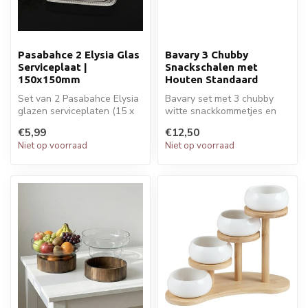
Pasabahce 2 Elysia Glas
Bavary 3 Chubby
Serviceplaat |
Snackschalen met
150x150mm
Houten Standaard
Set van 2 Pasabahce Elysia
Bavary set met 3 chubby
glazen serviceplaten (15 x
witte snackkommetjes en
15 cm). Ideaal voor gebak,...
houten standaard – ideaal
€5,99
€12,50
voor b...
Niet op voorraad
Niet op voorraad