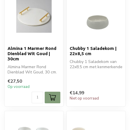
Almina 1 Marmer Rond
Chubby 1 Saladekom |
Dienblad Wit Goud |
22x8,5 cm
30cm
Chubby 1 Saladekom van
Almina Marmer Rond
22x8,5 cm met kenmerkende
Dienblad Wit Goud, 30 cm.
gebogen rand. Duurzaam,
Elegant wit marmer met
modern ...
€27,50
gouden handv...
Op voorraad
€14,99
Niet op voorraad