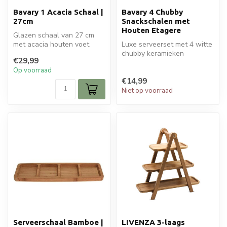
Bavary 1 Acacia Schaal |
Bavary 4 Chubby
27cm
Snackschalen met
Houten Etagere
Glazen schaal van 27 cm
met acacia houten voet.
Luxe serveerset met 4 witte
Ideaal als fruitschaal,
chubby keramieken
€29,99
serveers...
snackkommen op houten
Op voorraad
etagère in m...
€14,99
Niet op voorraad
Serveerschaal Bamboe |
LIVENZA 3-laags