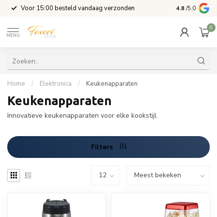
l
Voor 15:00 besteld vandaag verzonden
4.8
/5.0
0
MENU
Home
/
Elektronica
/
Keukenapparaten
Keukenapparaten
Innovatieve keukenapparaten voor elke kookstijl.
Filters