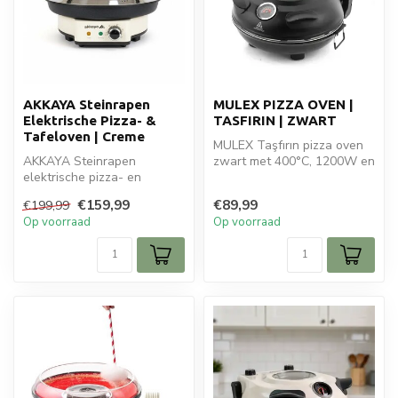
AKKAYA Steinrapen
MULEX PIZZA OVEN |
Elektrische Pizza- &
TASFIRIN | ZWART
Tafeloven | Creme
MULEX Taşfırın pizza oven
AKKAYA Steinrapen
zwart met 400°C, 1200W en
elektrische pizza- en
dubbele thermostaat.
tafeloven van gietijzer in
Profess...
€159,99
€89,99
€199,99
crème. Perfec...
Op voorraad
Op voorraad