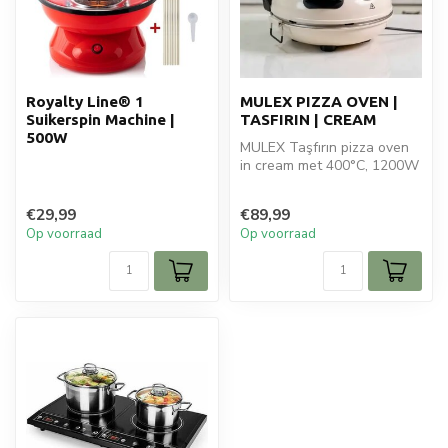
Royalty Line® 1
MULEX PIZZA OVEN |
Suikerspin Machine |
TASFIRIN | CREAM
500W
MULEX Taşfırın pizza oven
in cream met 400°C, 1200W
en dubbele thermostaat.
Prof...
€29,99
€89,99
Op voorraad
Op voorraad