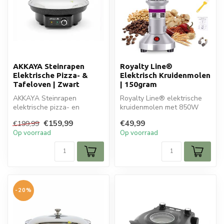
AKKAYA Steinrapen
Royalty Line®
Elektrische Pizza- &
Elektrisch Kruidenmolen
Tafeloven | Zwart
| 150gram
AKKAYA Steinrapen
Royalty Line® elektrische
elektrische pizza- en
kruidenmolen met 850W
tafeloven van gietijzer.
vermogen en 150g
€159,99
€49,99
€199,99
Perfect voor pi...
capaciteit. Voo...
Op voorraad
Op voorraad
-20%