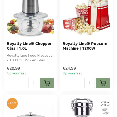
Royalty Line® Chopper
Royalty Line® Popcorn
Glas | 1.0L
Machine | 1200W
Royalty Line Food Processor
- 1000 ml RVS en Glas
€29,99
€24,99
Verhoog uw
Op voorraad
Op voorraad
keukenproductivi...
-20%