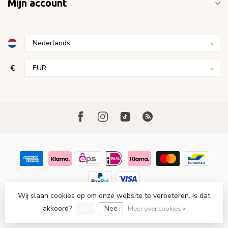
Mijn account
€
Wij slaan cookies op om onze website te verbeteren. Is dat
© Copyright 2026 FavoriStore Den Haag
- Powered by
Lightspeed
akkoord?
Ja
Nee
-
Lightspeed design
by
Dyvelopment
Meer over cookies »