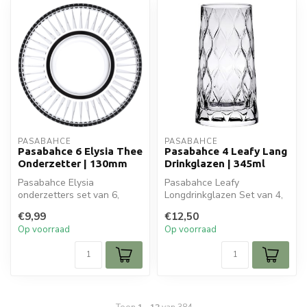
PASABAHCE
PASABAHCE
Pasabahce 6 Elysia Thee
Pasabahce 4 Leafy Lang
Onderzetter | 130mm
Drinkglazen | 345ml
Pasabahce Elysia
Pasabahce Leafy
onderzetters set van 6,
Longdrinkglazen Set van 4,
130mm diameter. Stijlvolle
345ml. Elegante glazen met
€9,99
€12,50
glazen onder...
bladmotief...
Op voorraad
Op voorraad