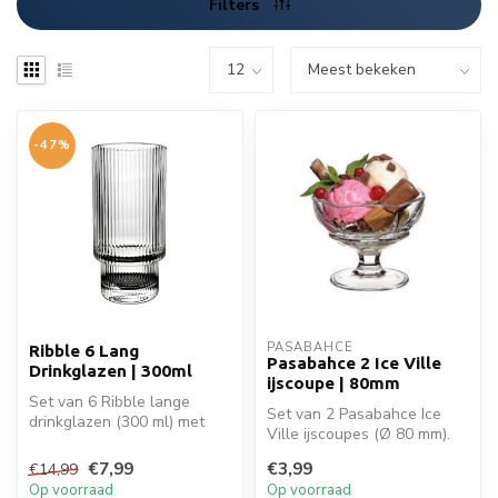
Filters
-47%
PASABAHCE
Ribble 6 Lang
Pasabahce 2 Ice Ville
Drinkglazen | 300ml
ijscoupe | 80mm
Set van 6 Ribble lange
Set van 2 Pasabahce Ice
drinkglazen (300 ml) met
Ville ijscoupes (Ø 80 mm).
stijlvol geribbeld design.
Klassiek ontwerp, perfect
Perfe...
€7,99
€3,99
€14,99
voo...
Op voorraad
Op voorraad