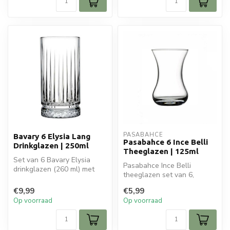
PASABAHCE
Bavary 6 Elysia Lang
Pasabahce 6 Ince Belli
Drinkglazen | 250ml
Theeglazen | 125ml
Set van 6 Bavary Elysia
Pasabahce Ince Belli
drinkglazen (260 ml) met
theeglazen set van 6,
geribbeld design. Ideaal
125cc. Traditioneel Turks
voor w...
€9,99
€5,99
ontwerp, id...
Op voorraad
Op voorraad