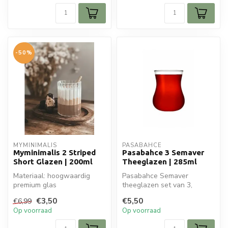
-50%
MYMINIMALIS
PASABAHCE
Myminimalis 2 Striped
Pasabahce 3 Semaver
Short Glazen | 200ml
Theeglazen | 285ml
Materiaal: hoogwaardig
Pasabahce Semaver
premium glas
theeglazen set van 3,
Hittebestendig: perfect voor
285cc. Ruime glazen voor
€3,50
€5,50
€6,99
alle warme en ...
thee en koffie,...
Op voorraad
Op voorraad