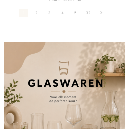
Toon
1
-
12
van 384
1
2
3
4
5
32