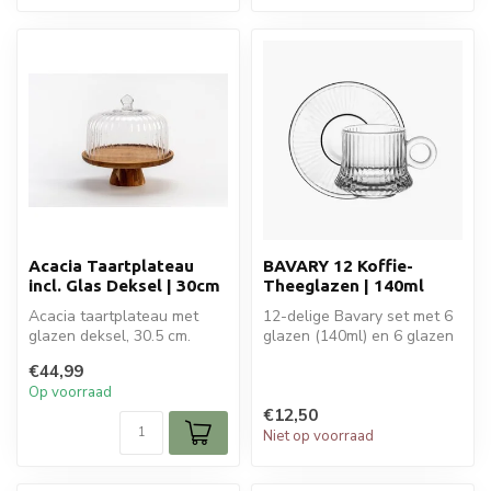
Acacia Taartplateau
BAVARY 12 Koffie-
incl. Glas Deksel | 30cm
Theeglazen | 140ml
Acacia taartplateau met
12-delige Bavary set met 6
glazen deksel, 30.5 cm.
glazen (140ml) en 6 glazen
Elegante presentatie en
onderzetters. Stijlvol rib...
€44,99
optimale...
Op voorraad
€12,50
Niet op voorraad