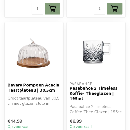
PASABAHCE
Bavary Pompoen Acacia
Pasabahce 2 Timeless
Taartplateau | 30.5cm
Koffie- Theeglazen |
Groot taartplateau van 30,5
195ml
cm met glazen stolp in
Pasabahce 2 Timeless
pompoenvorm en stevige
Coffee Thee Glazen | 195cc
acacia...
is ideaal voor jouw
€44,99
€6,99
glaswaren. P...
Op voorraad
Op voorraad