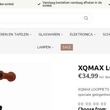
Vandaag bestellen vandaag afhalen in de
eke winkel
winkel
EREN EN TAFELEN
GLASWAREN
ELEKTRONICA
SCH
LAMPEN
SALE
XQMAX L
€34,99
Incl. bt
XQMAX LOOPFIETS is 
speciale gelegenhe
0
0
:
0
0
:
0
0
:
0
0
Choose from: