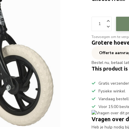
Toevoegen om te verge
Grotere hoeve
Offerte aanvr
Bestel nu, betaal la
This product is
Gratis verzende
Fysieke winkel
Vandaag bestell
Voor 15:00 best
Vragen over d
Heb je hulp nodig b