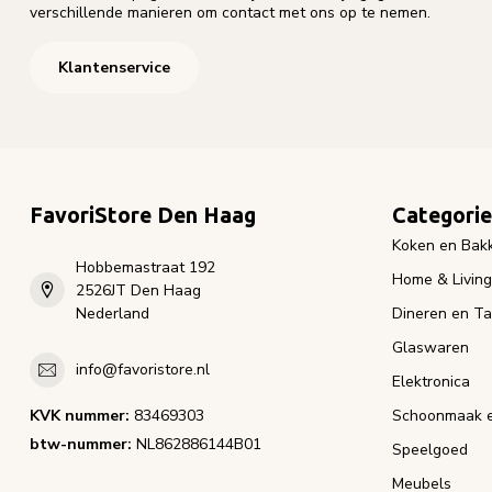
verschillende manieren om contact met ons op te nemen.
Klantenservice
FavoriStore Den Haag
Categori
Koken en Bak
Hobbemastraat 192
Home & Living
2526JT Den Haag
Nederland
Dineren en Ta
Glaswaren
info@favoristore.nl
Elektronica
KVK nummer:
83469303
Schoonmaak e
btw-nummer:
NL862886144B01
Speelgoed
Meubels