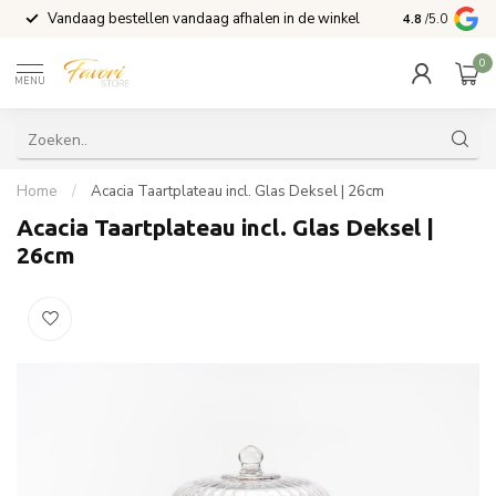
Vandaag bestellen vandaag afhalen in de winkel
Voor 15:00 b
4.8
/5.0
0
MENU
Home
/
Acacia Taartplateau incl. Glas Deksel | 26cm
Acacia Taartplateau incl. Glas Deksel |
26cm