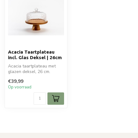
Acacia Taartplateau
incl. Glas Deksel | 26cm
Acacia taartplateau met
glazen deksel, 26 cm.
Elegante presentatie en
€39,99
optimale v...
Op voorraad