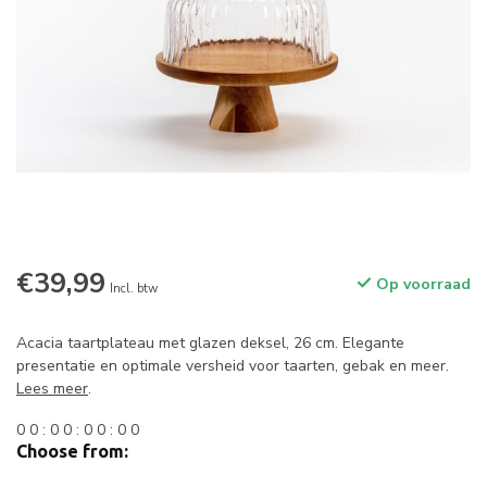
€39,99
Op voorraad
Incl. btw
Acacia taartplateau met glazen deksel, 26 cm. Elegante
presentatie en optimale versheid voor taarten, gebak en meer.
Lees meer
.
0
0
:
0
0
:
0
0
:
0
0
Choose from: