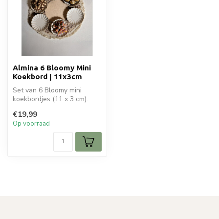
Almina 6 Bloomy Mini
Koekbord | 11x3cm
Set van 6 Bloomy mini
koekbordjes (11 x 3 cm).
Ideaal voor koekjes,
€19,99
desserts of ...
Op voorraad