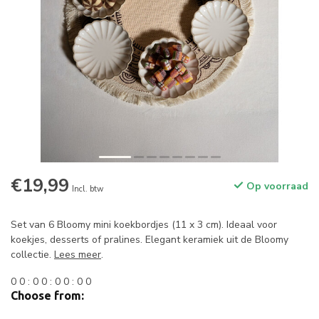
€19,99
Op voorraad
Incl. btw
Set van 6 Bloomy mini koekbordjes (11 x 3 cm). Ideaal voor
koekjes, desserts of pralines. Elegant keramiek uit de Bloomy
collectie.
Lees meer
.
0
0
:
0
0
:
0
0
:
0
0
Choose from: