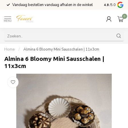
Vandaag bestellen vandaag afhalen in de winkel
Voor 15:00 b
4.8
/5.0
0
MENU
Home
/
Almina 6 Bloomy Mini Sausschalen | 11x3cm
Almina 6 Bloomy Mini Sausschalen |
11x3cm