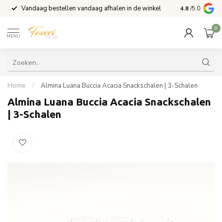
Vandaag bestellen vandaag afhalen in de winkel
Voor 15:00 b
4.8
/5.0
0
MENU
Home
/
Almina Luana Buccia Acacia Snackschalen | 3-Schalen
Almina Luana Buccia Acacia Snackschalen
| 3-Schalen