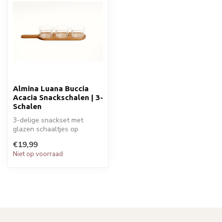
Almina Luana Buccia
Acacia Snackschalen | 3-
Schalen
3-delige snackset met
glazen schaaltjes op
acaciahouten plank – ideaal
€19,99
voor tapa...
Niet op voorraad