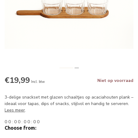
€19,99
Niet op voorraad
Incl. btw
3-delige snackset met glazen schaaltjes op acaciahouten plank –
ideaal voor tapas, dips of snacks, stijlvol en handig te serveren.
Lees meer
.
0
0
:
0
0
:
0
0
:
0
0
Choose from: