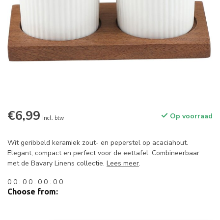
€6,99
Op voorraad
Incl. btw
Wit geribbeld keramiek zout- en peperstel op acaciahout.
Elegant, compact en perfect voor de eettafel. Combineerbaar
met de Bavary Linens collectie.
Lees meer
.
0
0
:
0
0
:
0
0
:
0
0
Choose from: