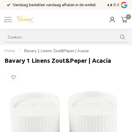
Vandaag bestellen vandaag afhalen in de winkel
Voor 15:00 b
4.8
/5.0
0
MENU
Home
/
Bavary 1 Linens Zout&Peper | Acacia
Bavary 1 Linens Zout&Peper | Acacia