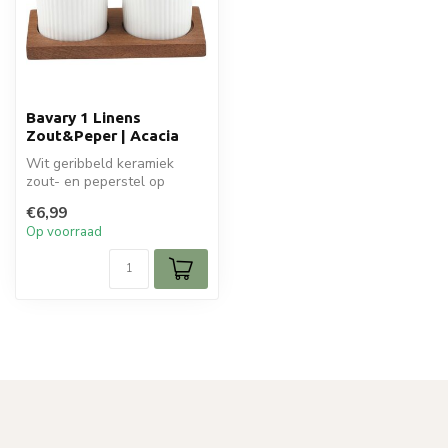
Bavary 1 Linens
Zout&Peper | Acacia
Wit geribbeld keramiek
zout- en peperstel op
acaciahout. Elegant,
€6,99
compact en per...
Op voorraad