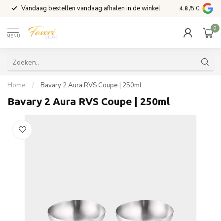
Vandaag bestellen vandaag afhalen in de winkel
Voor 15:00 b
4.8
/5.0
0
MENU
Home
/
Bavary 2 Aura RVS Coupe | 250ml
Bavary 2 Aura RVS Coupe | 250ml