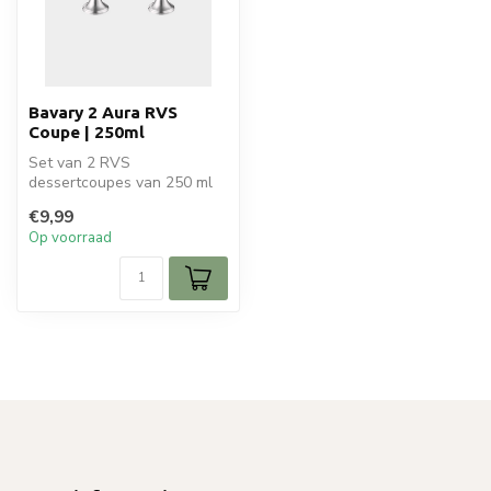
Bavary 2 Aura RVS
Coupe | 250ml
Set van 2 RVS
dessertcoupes van 250 ml
(12,5 cm diameter, 6,5 cm
€9,99
hoog). Modern e...
Op voorraad