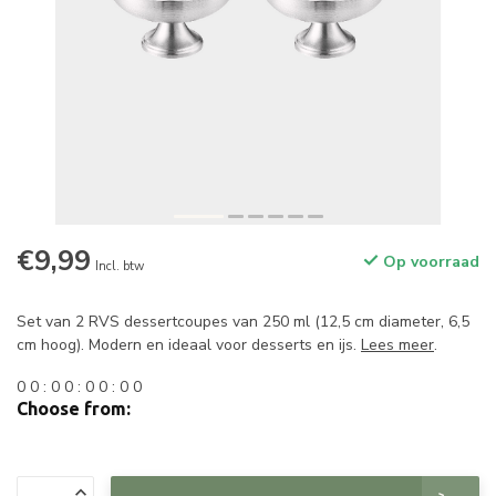
€9,99
Op voorraad
Incl. btw
Set van 2 RVS dessertcoupes van 250 ml (12,5 cm diameter, 6,5
cm hoog). Modern en ideaal voor desserts en ijs.
Lees meer
.
0
0
:
0
0
:
0
0
:
0
0
Choose from: