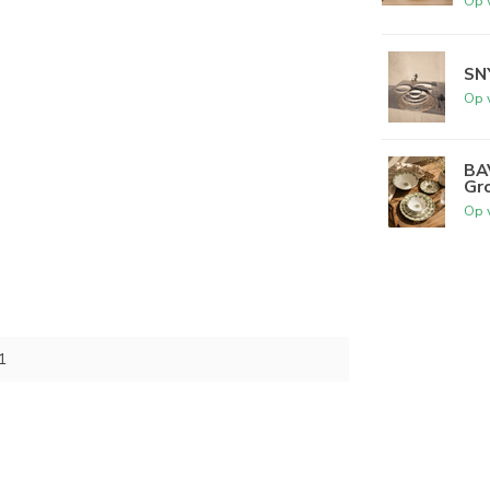
Op 
SNY
Op 
BAV
Gr
Op 
1