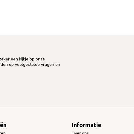
eker een kijkje op onze
orden op veelgestelde vragen en
eën
Informatie
ken
Over ons