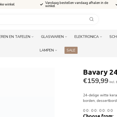
Vandaag bestellen vandaag afhalen in de
eke winkel
winkel
EREN EN TAFELEN
GLASWAREN
ELEKTRONICA
SCH
LAMPEN
SALE
Bavary 24
€159,99
Incl.
24-delige witte kera
borden, dessertbo
0
0
:
0
0
:
0
0
:
0
0
Choose from: