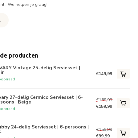
.nl
. We helpen je graag!
l
rde producten
ARY Vintage 25-delig Serviesset |
in
€149,99
voorraad
ary 27-delig Cermico Serviesset | 6-
€189,99
soons | Beige
€159,99
voorraad
bby 24-delig Serviesset | 6-persoons |
€159,99
t
€99,99