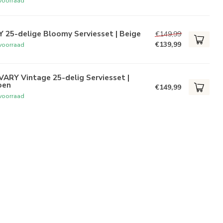
voorraad
 25-delige Bloomy Serviesset | Beige
€149,99
€139,99
voorraad
ARY Vintage 25-delig Serviesset |
oen
€149,99
voorraad