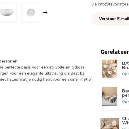
via
info@favoristore
Verstuur E-mai
Gerelatee
 personen
BAV
 perfecte basis voor een stijlvolle en tijdloze
Bru
gen voor een elegante uitstraling die past bij
Op 
biedt alles wat je nodig hebt voor een diner met 6
Bav
per
Op 
Chu
Wi