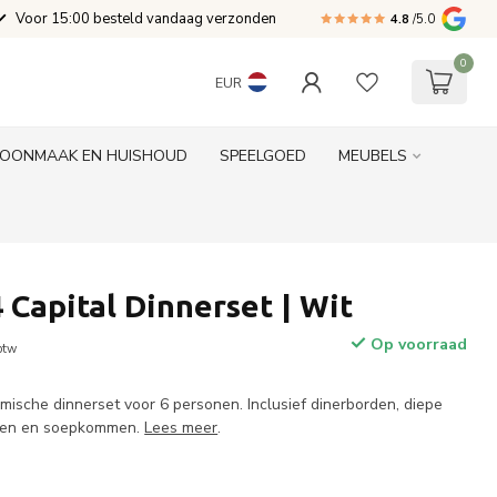
Voor 15:00 besteld vandaag verzonden
4.8
/5.0
0
EUR
OONMAAK EN HUISHOUD
SPEELGOED
MEUBELS
 Capital Dinnerset | Wit
Op voorraad
 btw
mische dinnerset voor 6 personen. Inclusief dinerborden, diepe
rden en soepkommen.
Lees meer
.