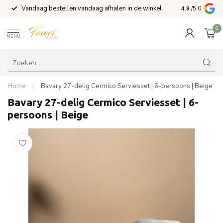
Vandaag bestellen vandaag afhalen in de winkel
Voor 15:00 b
4.8
/5.0
0
MENU
Home
/
Bavary 27-delig Cermico Serviesset | 6-persoons | Beige
Bavary 27-delig Cermico Serviesset | 6-
persoons | Beige