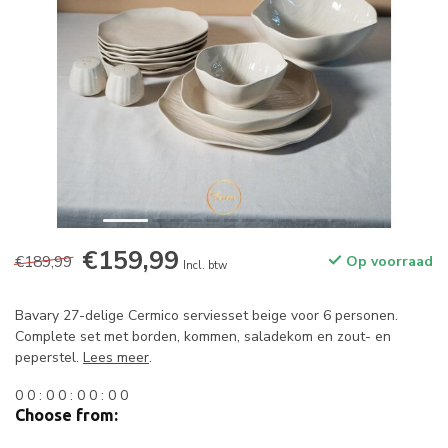
€159,99
€189,99
Op voorraad
Incl. btw
Bavary 27-delige Cermico serviesset beige voor 6 personen.
Complete set met borden, kommen, saladekom en zout- en
peperstel.
Lees meer
.
0
0
:
0
0
:
0
0
:
0
0
Choose from: