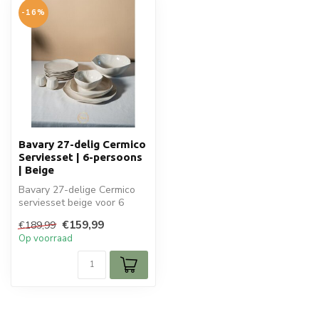
-16%
Bavary 27-delig Cermico
Serviesset | 6-persoons
| Beige
Bavary 27-delige Cermico
serviesset beige voor 6
personen. Complete set met
€159,99
€189,99
bord...
Op voorraad