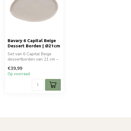
Bavary 6 Capital Beige
Dessert Borden | Ø21cm
Set van 6 Capital Beige
dessertborden van 21 cm –
elegant keramisch servies
€39,99
voor...
Op voorraad