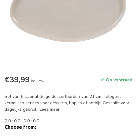
€39,99
Op voorraad
Incl. btw
Set van 6 Capital Beige dessertborden van 21 cm – elegant
keramisch servies voor desserts, hapjes of ontbijt. Geschikt voor
dagelijks gebruik.
Lees meer
.
0
0
:
0
0
:
0
0
:
0
0
Choose from: