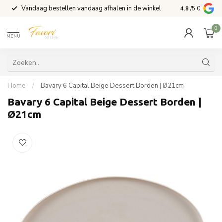
Vandaag bestellen vandaag afhalen in de winkel
Voor 15:00 b
4.8
/5.0
0
MENU
Home
/
Bavary 6 Capital Beige Dessert Borden | Ø21cm
Bavary 6 Capital Beige Dessert Borden |
Ø21cm