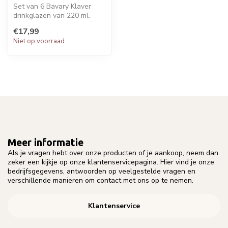
Set van 6 Bavary Klaver
drinkglazen van 220 ml.
Stijlvol helder glas met
€17,99
klaverp...
Niet op voorraad
Meer informatie
Als je vragen hebt over onze producten of je aankoop, neem dan
zeker een kijkje op onze klantenservicepagina. Hier vind je onze
bedrijfsgegevens, antwoorden op veelgestelde vragen en
verschillende manieren om contact met ons op te nemen.
Klantenservice