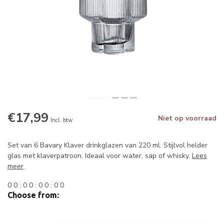
€17,99
Niet op voorraad
Incl. btw
Set van 6 Bavary Klaver drinkglazen van 220 ml. Stijlvol helder
glas met klaverpatroon. Ideaal voor water, sap of whisky.
Lees
meer
.
0
0
:
0
0
:
0
0
:
0
0
Choose from: