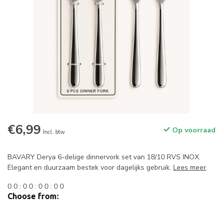
€6,99
Op voorraad
Incl. btw
BAVARY Derya 6-delige dinnervork set van 18/10 RVS INOX.
Elegant en duurzaam bestek voor dagelijks gebruik.
Lees meer
.
0
0
:
0
0
:
0
0
:
0
0
Choose from: