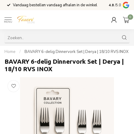
Vandaag bestellen vandaag afhalen in de winkel
Voor 15:00 b
4.8
/5.0
0
MENU
Home
/
BAVARY 6-delig Dinnervork Set | Derya | 18/10 RVS INOX
BAVARY 6-delig Dinnervork Set | Derya |
18/10 RVS INOX