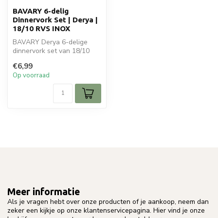
BAVARY 6-delig
Dinnervork Set | Derya |
18/10 RVS INOX
BAVARY Derya 6-delige
dinnervork set van 18/10
RVS INOX. Elegant en
€6,99
duurzaam bes...
Op voorraad
Meer informatie
Als je vragen hebt over onze producten of je aankoop, neem dan
zeker een kijkje op onze klantenservicepagina. Hier vind je onze