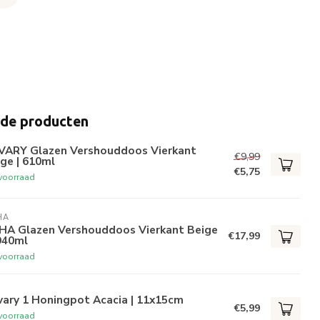
rde producten
VARY Glazen Vershouddoos Vierkant
€9,99
ge | 610ml
€5,75
voorraad
HA
HA Glazen Vershouddoos Vierkant Beige
€17,99
940ml
voorraad
vary 1 Honingpot Acacia | 11x15cm
€5,99
voorraad