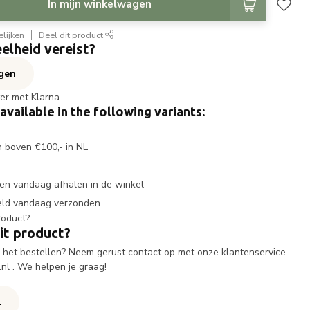
In mijn winkelwagen
lijken
Deel dit product
elheid vereist?
agen
ter met Klarna
 available in the following variants:
n boven €100,- in NL
en vandaag afhalen in de winkel
eld vandaag verzonden
it product?
ij het bestellen? Neem gerust contact op met onze klantenservice
.nl
. We helpen je graag!
l