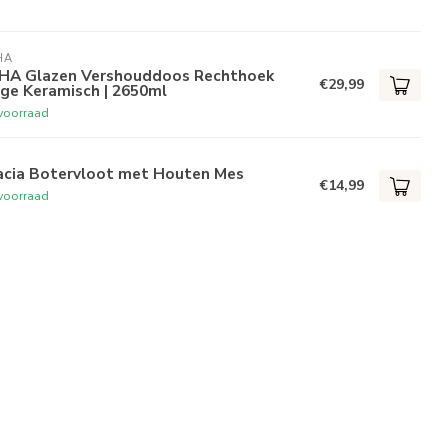
HA
HA Glazen Vershouddoos Rechthoek
€29,99
ge Keramisch | 2650ml
voorraad
acia Botervloot met Houten Mes
€14,99
voorraad