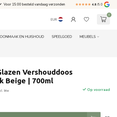
Voor 15:00 besteld vandaag verzonden
4.8
/5.0
0
EUR
OONMAAK EN HUISHOUD
SPEELGOED
MEUBELS
lazen Vershouddoos
k Beige | 700ml
Op voorraad
cl. btw