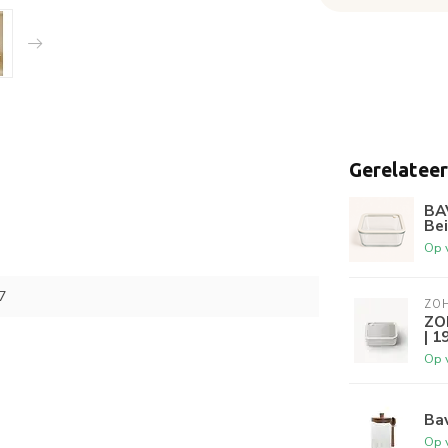
Gerelatee
BA
Bei
Op 
7
ZO
ZO
| 1
Op 
Ba
Op 