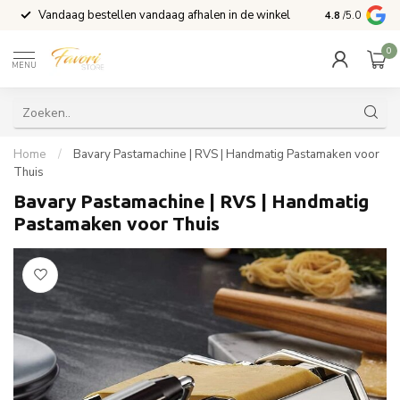
Vandaag bestellen vandaag afhalen in de winkel
Voor 15:00 b
4.8
/5.0
0
MENU
Home
/
Bavary Pastamachine | RVS | Handmatig Pastamaken voor
Thuis
Bavary Pastamachine | RVS | Handmatig
Pastamaken voor Thuis