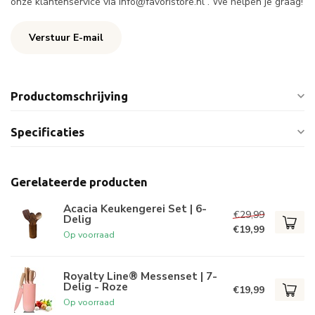
onze klantenservice via
info@favoristore.nl
. We helpen je graag!
Verstuur E-mail
Productomschrijving
Specificaties
Gerelateerde producten
Acacia Keukengerei Set | 6-
€29,99
Delig
€19,99
Op voorraad
Royalty Line® Messenset | 7-
Delig - Roze
€19,99
Op voorraad