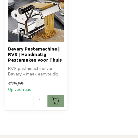
Bavary Pastamachine |
RVS | Handmatig
Pastamaken voor Thuis
RVS pastamachine van
Bavary – maak eenvoudig
zelf verse pasta zoals
€29,99
spaghetti, t...
Op voorraad