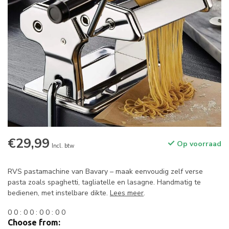
€29,99
Op voorraad
Incl. btw
RVS pastamachine van Bavary – maak eenvoudig zelf verse
pasta zoals spaghetti, tagliatelle en lasagne. Handmatig te
bedienen, met instelbare dikte.
Lees meer
.
0
0
:
0
0
:
0
0
:
0
0
Choose from: