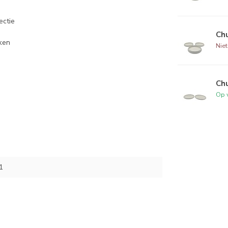
ectie
Ch
ken
Nie
Chu
Op 
1