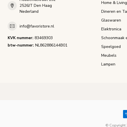
Home & Living
2526JT Den Haag
Nederland
Dineren en Ta
Glaswaren
info@favoristore.nl
Elektronica
KVK nummer:
83469303
Schoonmaak e
btw-nummer:
NL862886144B01
Speelgoed
Meubels
Lampen
© Copyright