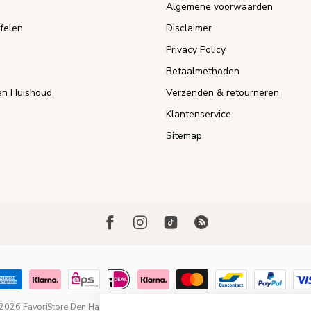
Algemene voorwaarden
felen
Disclaimer
Privacy Policy
Betaalmethoden
n Huishoud
Verzenden & retourneren
Klantenservice
Sitemap
 2026 FavoriStore Den Haag
- Powered by
Lightspeed
-
Lightspeed design
by