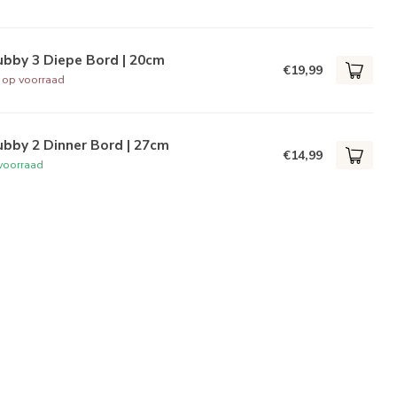
ubby 3 Diepe Bord | 20cm
€19,99
t op voorraad
bby 2 Dinner Bord | 27cm
€14,99
voorraad