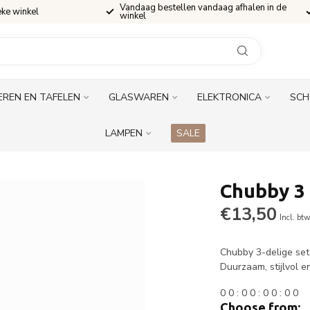
Vandaag bestellen vandaag afhalen in de
eke winkel
winkel
EREN EN TAFELEN
GLASWAREN
ELEKTRONICA
SCH
LAMPEN
SALE
Chubby 3
€13,50
Incl. bt
Chubby 3-delige se
Duurzaam, stijlvol e
0
0
:
0
0
:
0
0
:
0
0
Choose from: