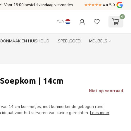
Voor 15:00 besteld vandaag verzonden
4.8
/5.0
0
EUR
OONMAAK EN HUISHOUD
SPEELGOED
MEUBELS
 Soepkom | 14cm
Niet op voorraad
w
t van 14 cm kommetjes, met kenmerkende gebogen rand.
n ideaal voor het serveren van kleine gerechten.
Lees meer
.