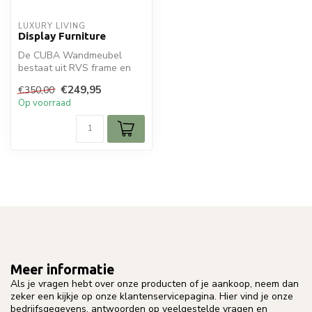
LUXURY LIVING
Display Furniture
De CUBA Wandmeubel
bestaat uit RVS frame en
glasplaten. Een prachtig
€249,95
€350,00
item voor u...
Op voorraad
Meer informatie
Als je vragen hebt over onze producten of je aankoop, neem dan
zeker een kijkje op onze klantenservicepagina. Hier vind je onze
bedrijfsgegevens, antwoorden op veelgestelde vragen en