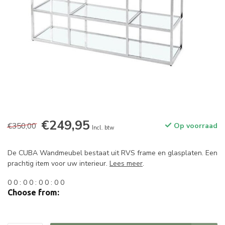
€249,95
€350,00
Op voorraad
Incl. btw
De CUBA Wandmeubel bestaat uit RVS frame en glasplaten. Een
prachtig item voor uw interieur.
Lees meer
.
0
0
:
0
0
:
0
0
:
0
0
Choose from: