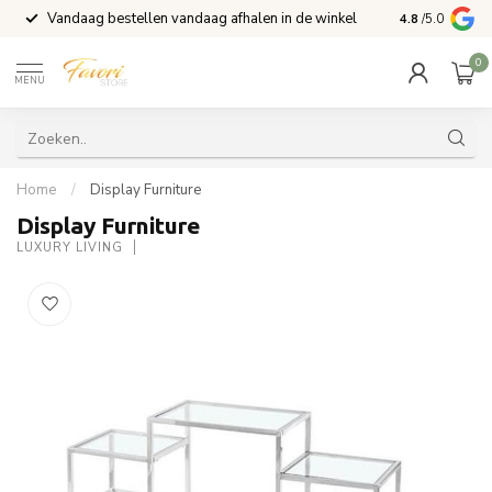
Vandaag bestellen vandaag afhalen in de winkel
Voor 15:00 b
4.8
/5.0
0
MENU
Home
/
Display Furniture
Display Furniture
LUXURY LIVING