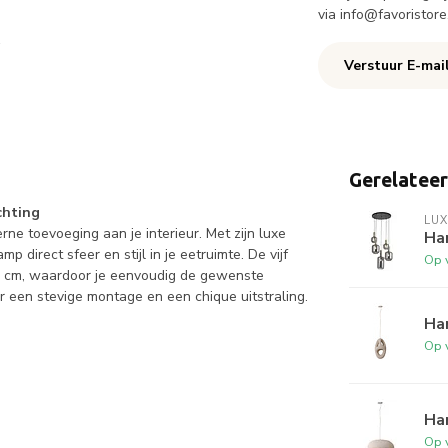
via
info@favoristore
Verstuur E-mai
Gerelatee
chting
LUX
ne toevoeging aan je interieur. Met zijn luxe
Ha
 direct sfeer en stijl in je eetruimte. De vijf
Op 
150 cm, waardoor je eenvoudig de gewenste
 een stevige montage en een chique uitstraling.
Ha
Op 
Ha
Op 