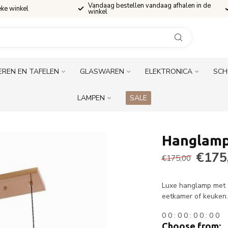
Vandaag bestellen vandaag afhalen in de
eke winkel
winkel
EREN EN TAFELEN
GLASWAREN
ELEKTRONICA
SCH
LAMPEN
SALE
Hanglamp 
€175
€175,00
Luxe hanglamp met 5
eetkamer of keuken
0
0
:
0
0
:
0
0
:
0
0
Choose from: