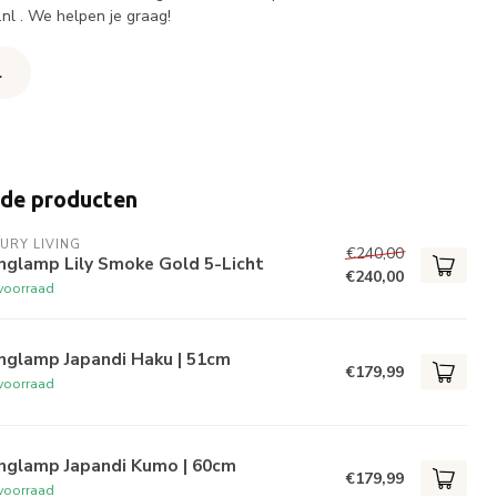
.nl
. We helpen je graag!
l
rde producten
URY LIVING
€240,00
nglamp Lily Smoke Gold 5-Licht
€240,00
voorraad
nglamp Japandi Haku | 51cm
€179,99
voorraad
nglamp Japandi Kumo | 60cm
€179,99
voorraad