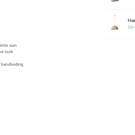
Ha
Op 
uimte aan
ve look
 handleiding