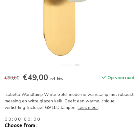
€49,00
€60,00
Op voorraad
Incl. btw
Isabella Wandlamp White Gold, moderne wandlamp met robuust
messing en witte glazen kelk. Geeft een warme, chique
verlichting. Inclusief G9 LED lampen.
Lees meer
.
0
0
:
0
0
:
0
0
:
0
0
Choose from: