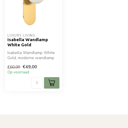
LUXURY LIVING
Isabella Wandlamp
White Gold
Isabella Wandlamp White
Gold, moderne wandlamp
met robuust messing en
€49,00
€60,00
witte glaz...
Op voorraad