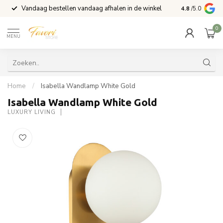
Vandaag bestellen vandaag afhalen in de winkel
Voor 15:00 b
4.8
/5.0
0
MENU
Home
/
Isabella Wandlamp White Gold
Isabella Wandlamp White Gold
LUXURY LIVING