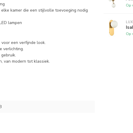
ing
Op 
elke kamer die een stijlvolle toevoeging nodig
t LED lampen
LUX
Is
Op 
voor een verfijnde look.
 verlichting.
 gebruik.
n, van modern tot klassiek.
3