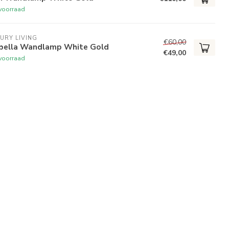
voorraad
URY LIVING
€60,00
abella Wandlamp White Gold
€49,00
voorraad