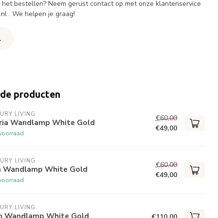
ij het bestellen? Neem gerust contact op met onze klantenservice
.nl
. We helpen je graag!
l
rde producten
URY LIVING
€60,00
ria Wandlamp White Gold
€49,00
voorraad
URY LIVING
€60,00
a Wandlamp White Gold
€49,00
voorraad
URY LIVING
n Wandlamp White Gold
€110,00