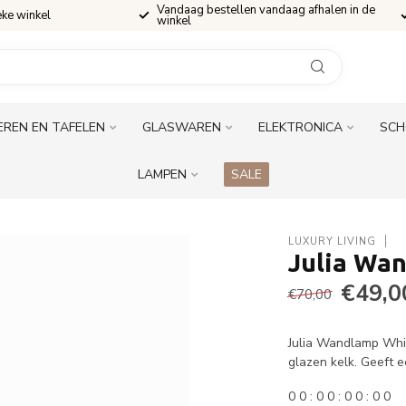
Vandaag bestellen vandaag afhalen in de
eke winkel
winkel
EREN EN TAFELEN
GLASWAREN
ELEKTRONICA
SCH
LAMPEN
SALE
LUXURY LIVING
Julia Wa
€49,0
€70,00
Julia Wandlamp Whi
glazen kelk. Geeft e
0
0
:
0
0
:
0
0
:
0
0