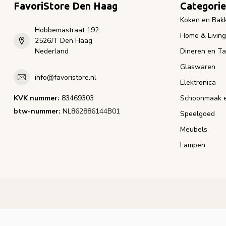
FavoriStore Den Haag
Categori
Koken en Bak
Hobbemastraat 192
Home & Living
2526JT Den Haag
Nederland
Dineren en Ta
Glaswaren
info@favoristore.nl
Elektronica
KVK nummer:
83469303
Schoonmaak e
btw-nummer:
NL862886144B01
Speelgoed
Meubels
Lampen