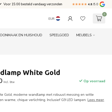
Voor 15:00 besteld vandaag verzonden
4.8
/5.0
0
EUR
OONMAAK EN HUISHOUD
SPEELGOED
MEUBELS
ndlamp White Gold
0
Op voorraad
Incl. btw
te Gold, moderne wandlamp met robuust messing en witte
en warme, chique verlichting. Inclusief G9 LED lampen.
Lees meer
.