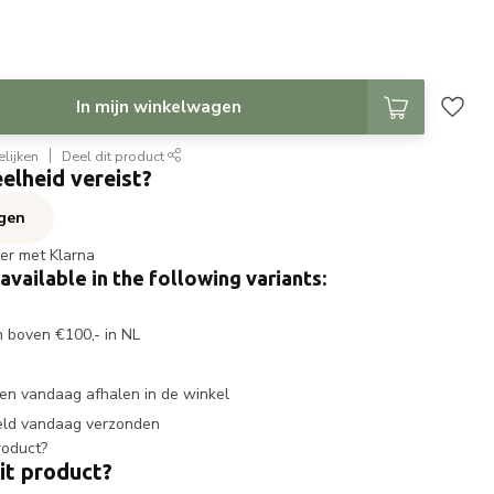
In mijn winkelwagen
lijken
Deel dit product
elheid vereist?
agen
ter met Klarna
 available in the following variants:
n boven €100,- in NL
en vandaag afhalen in de winkel
eld vandaag verzonden
it product?