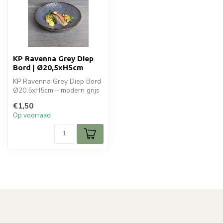
KP Ravenna Grey Diep
Bord | Ø20,5xH5cm
KP Ravenna Grey Diep Bord
Ø20,5xH5cm – modern grijs
keramieken bord voor soep,
€1,50
p...
Op voorraad