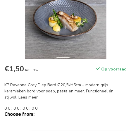
€1,50
Op voorraad
Incl. btw
KP Ravenna Grey Diep Bord Ø20,5xH5cm – modern grijs
keramieken bord voor soep, pasta en meer. Functioneel én
stijlvol.
Lees meer
.
0
0
:
0
0
:
0
0
:
0
0
Choose from: