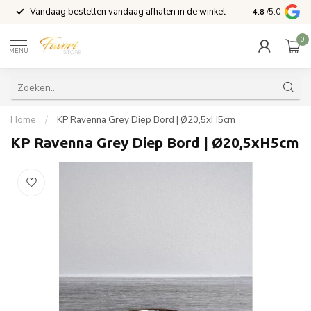
Vandaag bestellen vandaag afhalen in de winkel
Voor 15:00 b
4.8
/5.0
0
MENU
Home
/
KP Ravenna Grey Diep Bord | Ø20,5xH5cm
KP Ravenna Grey Diep Bord | Ø20,5xH5cm