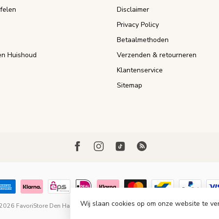
felen
Disclaimer
Privacy Policy
Betaalmethoden
n Huishoud
Verzenden & retourneren
Klantenservice
Sitemap
Wij slaan cookies op om onze website te ve
 2026 FavoriStore Den Haag
- Powered by
Lightspeed
-
Lightspeed design
by