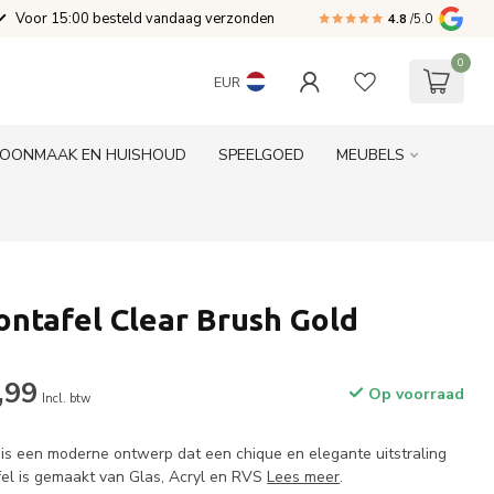
Voor 15:00 besteld vandaag verzonden
4.8
/5.0
0
EUR
OONMAAK EN HUISHOUD
SPEELGOED
MEUBELS
ontafel Clear Brush Gold
,99
Op voorraad
Incl. btw
 is een moderne ontwerp dat een chique en elegante uitstraling
fel is gemaakt van Glas, Acryl en RVS
Lees meer
.