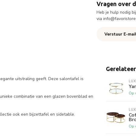
Vragen over d
Heb je hulp nodig b
via
info@favoristore
Verstuur E-mai
Gerelatee
gante uitstraling geeft. Deze salontafel is
LUX
Ya
Op 
n unieke combinatie van een glazen bovenblad en
LUX
ctie ook een bijzettafel en sidetable.
Cof
Br
Op 