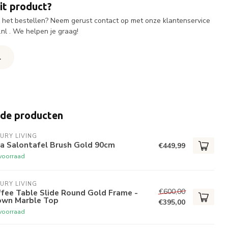
it product?
ij het bestellen? Neem gerust contact op met onze klantenservice
.nl
. We helpen je graag!
l
rde producten
URY LIVING
ra Salontafel Brush Gold 90cm
€449,99
voorraad
URY LIVING
€600,00
fee Table Slide Round Gold Frame -
own Marble Top
€395,00
voorraad