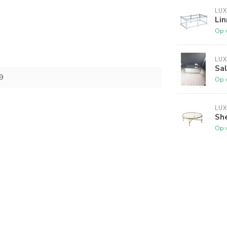
LUX
Lin
Op 
LUX
Sal
9
Op 
LUX
Sh
Op 