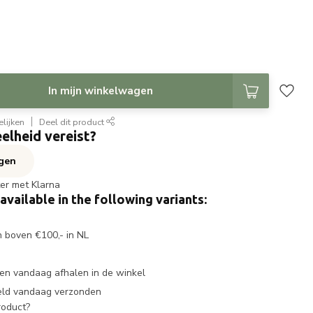
In mijn winkelwagen
lijken
Deel dit product
elheid vereist?
agen
ter met Klarna
 available in the following variants:
n boven €100,- in NL
en vandaag afhalen in de winkel
eld vandaag verzonden