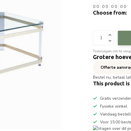
0
0
:
0
0
:
0
0
:
0
0
Choose from:
Toevoegen om te verge
Grotere hoeve
Offerte aanvr
Bestel nu, betaal la
This product is
Gratis verzende
Fysieke winkel
Vandaag bestell
Voor 15:00 best