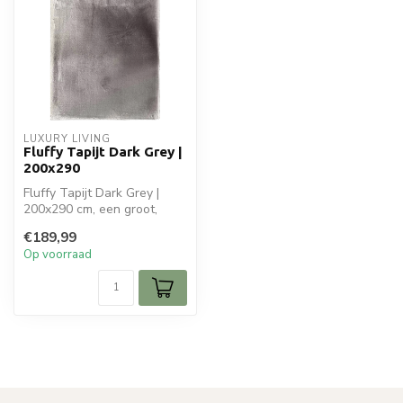
LUXURY LIVING
Fluffy Tapijt Dark Grey |
200x290
Fluffy Tapijt Dark Grey |
200x290 cm, een groot,
superzacht hoogpolig
€189,99
vloerkleed...
Op voorraad