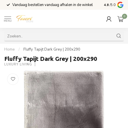
Vandaag bestellen vandaag afhalen in de winkel
Voor 15:00 b
4.8
/5.0
0
MENU
Home
/
Fluffy Tapijt Dark Grey | 200x290
Fluffy Tapijt Dark Grey | 200x290
LUXURY LIVING