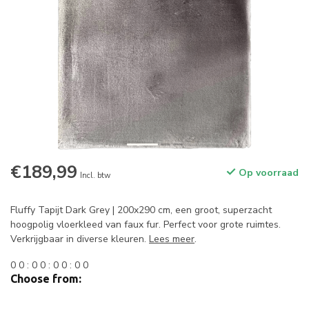
€189,99
Op voorraad
Incl. btw
Fluffy Tapijt Dark Grey | 200x290 cm, een groot, superzacht
hoogpolig vloerkleed van faux fur. Perfect voor grote ruimtes.
Verkrijgbaar in diverse kleuren.
Lees meer
.
0
0
:
0
0
:
0
0
:
0
0
Choose from: