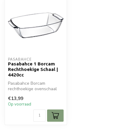
PASABAHCE
Pasabahce 1 Borcam
Rechthoekige Schaal |
4420cc
Pasabahce Borcam
rechthoekige ovenschaal
van 4420 cc. Hittebestendig
€13,99
glas, perfe...
Op voorraad