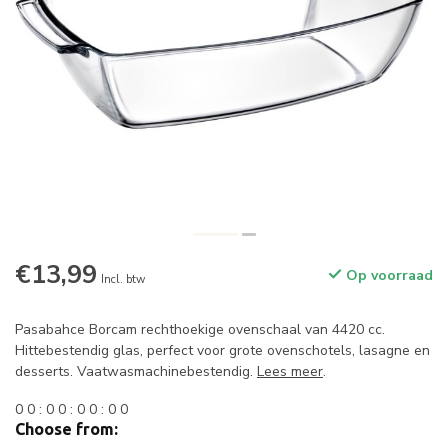
€13,99
Op voorraad
Incl. btw
Pasabahce Borcam rechthoekige ovenschaal van 4420 cc.
Hittebestendig glas, perfect voor grote ovenschotels, lasagne en
desserts. Vaatwasmachinebestendig.
Lees meer
.
0
0
:
0
0
:
0
0
:
0
0
Choose from: