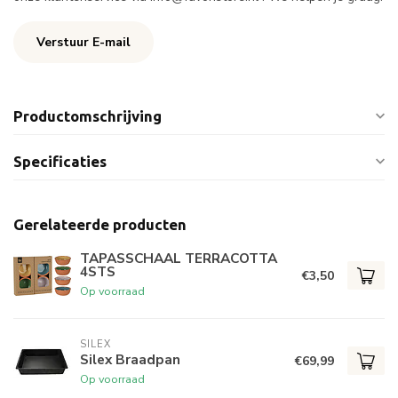
Verstuur E-mail
Productomschrijving
Specificaties
Gerelateerde producten
TAPASSCHAAL TERRACOTTA
4STS
€3,50
Op voorraad
SILEX
Silex Braadpan
€69,99
Op voorraad