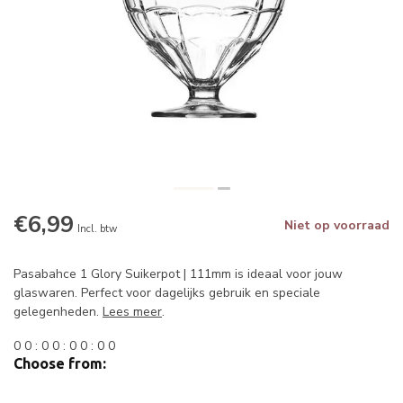
€6,99
Niet op voorraad
Incl. btw
Pasabahce 1 Glory Suikerpot | 111mm is ideaal voor jouw
glaswaren. Perfect voor dagelijks gebruik en speciale
gelegenheden.
Lees meer
.
0
0
:
0
0
:
0
0
:
0
0
Choose from: