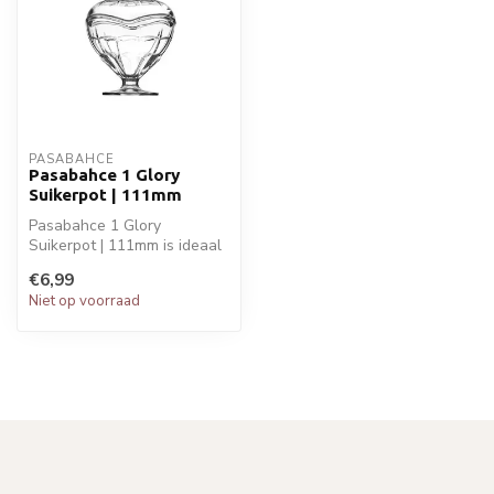
PASABAHCE
Pasabahce 1 Glory
Suikerpot | 111mm
Pasabahce 1 Glory
Suikerpot | 111mm is ideaal
voor jouw glaswaren.
€6,99
Perfect voor ...
Niet op voorraad