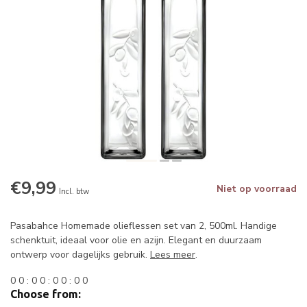
€9,99
Niet op voorraad
Incl. btw
Pasabahce Homemade olieflessen set van 2, 500ml. Handige
schenktuit, ideaal voor olie en azijn. Elegant en duurzaam
ontwerp voor dagelijks gebruik.
Lees meer
.
0
0
:
0
0
:
0
0
:
0
0
Choose from: