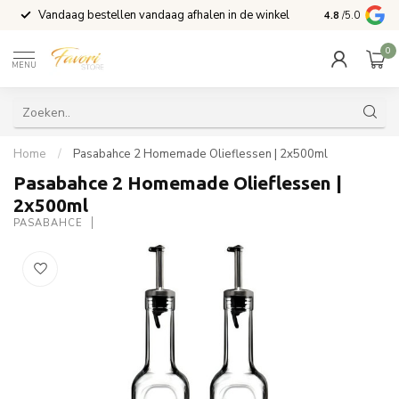
Vandaag bestellen vandaag afhalen in de winkel
Voor 15:00 b
4.8
/5.0
0
MENU
Home
/
Pasabahce 2 Homemade Olieflessen | 2x500ml
Pasabahce 2 Homemade Olieflessen |
2x500ml
PASABAHCE