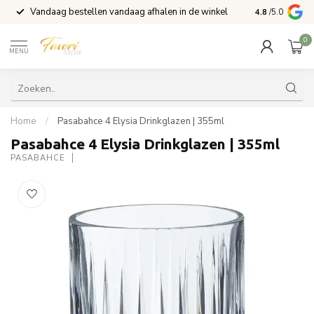
Vandaag bestellen vandaag afhalen in de winkel
Voor 15:00 b
4.8
/5.0
0
MENU
Home
/
Pasabahce 4 Elysia Drinkglazen | 355ml
Pasabahce 4 Elysia Drinkglazen | 355ml
PASABAHCE