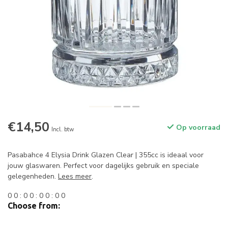
€14,50
Op voorraad
Incl. btw
Pasabahce 4 Elysia Drink Glazen Clear | 355cc is ideaal voor
jouw glaswaren. Perfect voor dagelijks gebruik en speciale
gelegenheden.
Lees meer
.
0
0
:
0
0
:
0
0
:
0
0
Choose from: