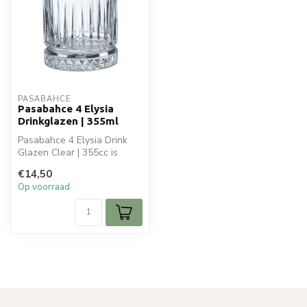
PASABAHCE
Pasabahce 4 Elysia
Drinkglazen | 355ml
Pasabahce 4 Elysia Drink
Glazen Clear | 355cc is
ideaal voor jouw glaswaren.
€14,50
Per...
Op voorraad