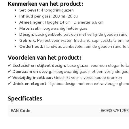
Kenmerken van het product:
Set bevat:
4 longdrinkglazen
Inhoud per glas:
280 ml (28 cl)
Afmetingen:
Hoogte 14 cm | Diameter 6,6 cm
Materiaal:
Hoogwaardig helder glas
Design:
Luxe geribbeld patroon met verfijnde gouden rand
Gebruik:
Perfect voor water, frisdrank, sap, cocktails en m
Onderhoud:
Handwas aanbevolen om de gouden rand te 
Voordelen van het product:
✔
Exclusief en stijlvol design:
Luxe glazen voor een elegante ta
✔
Duurzaam en stevig:
Hoogwaardig glas met een verfijnde gou
✔
Veelzijdig inzetbaar:
Geschikt voor diverse koude dranken
✔
Uniek en elegant:
Tijdloos design met een extra vleugje glam
Specificaties
EAN Code
869335751257