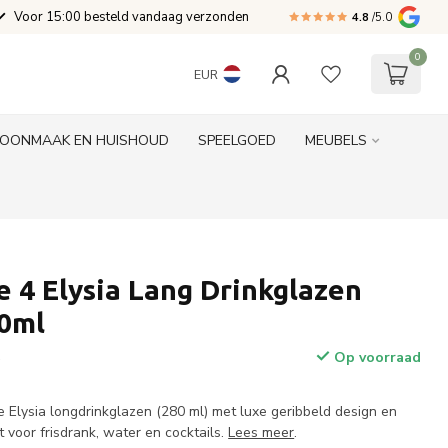
Voor 15:00 besteld vandaag verzonden
4.8
/5.0
0
EUR
OONMAAK EN HUISHOUD
SPEELGOED
MEUBELS
 4 Elysia Lang Drinkglazen
80ml
Op voorraad
w
 Elysia longdrinkglazen (280 ml) met luxe geribbeld design en
 voor frisdrank, water en cocktails.
Lees meer
.