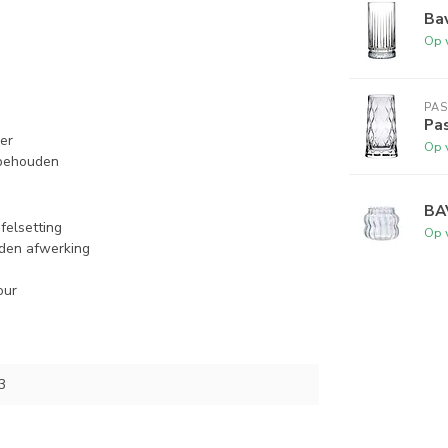
Bav
Op 
PA
Pas
eer
Op 
behouden
BA
felsetting
Op 
den afwerking
our
3