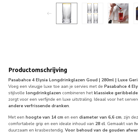
Productomschrijving
Pasabahce 4 Elysia Longdrinkglazen Goud | 280ml | Luxe Ge
Voeg een vleugje luxe toe aan je servies met de
Pasabahce 4 El
stijlvolle
longdrinkglazen
combineren het
klassieke geribbelde
zorgt voor een verfijnde en luxe uitstraling. Ideaal voor het serv
andere verfrissende dranken
.
Met een
hoogte van 14 cm
en een
diameter van 6,6 cm
, zijn d
comfortabele grip en een ideale inhoud van
28 cl
. Gemaakt van
h
duurzaam en krasbestendig.
Voor behoud van de gouden afwe