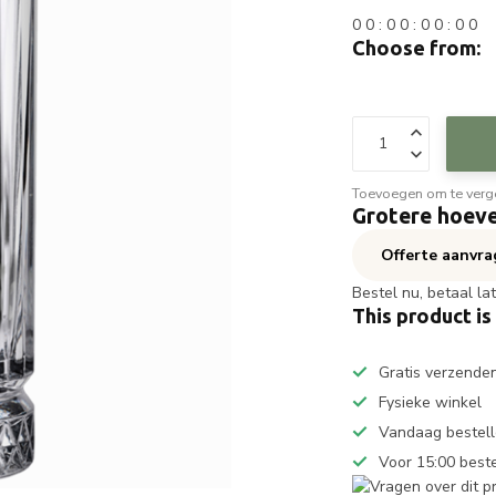
0
0
:
0
0
:
0
0
:
0
0
Choose from:
Toevoegen om te verge
Grotere hoeve
Offerte aanvr
Bestel nu, betaal la
This product is
Gratis verzende
Fysieke winkel
Vandaag bestell
Voor 15:00 best