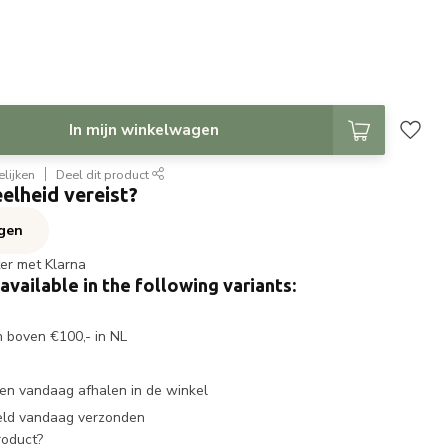
In mijn winkelwagen
lijken
Deel dit product
elheid vereist?
agen
ter met Klarna
 available in the following variants:
n boven €100,- in NL
en vandaag afhalen in de winkel
eld vandaag verzonden