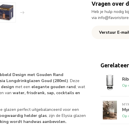
Vragen over d
Heb je hulp nodig b
via
info@favoristore
Verstuur E-mai
Gerelatee
ribbeld Design met Gouden Rand
Rib
ysia Longdrinkglazen Goud (280ml)
. Deze
Op 
 design
met een
elegante gouden rand
, wat
eren van
water, frisdrank, sap, cocktails en
MYM
Mym
eze glazen perfect uitgebalanceerd voor een
oogwaardig helder glas
, zijn de Elysia glazen
Op 
rking wordt handwas aanbevolen.