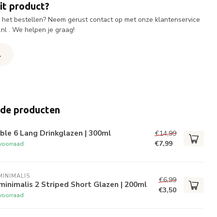
it product?
ij het bestellen? Neem gerust contact op met onze klantenservice
.nl
. We helpen je graag!
l
rde producten
ble 6 Lang Drinkglazen | 300ml
€14,99
€7,99
voorraad
INIMALIS
€6,99
inimalis 2 Striped Short Glazen | 200ml
€3,50
voorraad