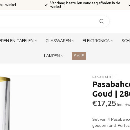
Vandaag bestellen vandaag afhalen in de
eke winkel
winkel
EREN EN TAFELEN
GLASWAREN
ELEKTRONICA
SCH
LAMPEN
SALE
PASABAHCE
Pasabahce
Goud | 2
€17,25
Incl. bt
Set van 4 Pasabahce
gouden rand. Perfect