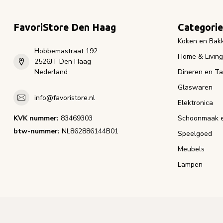
FavoriStore Den Haag
Categori
Koken en Bak
Hobbemastraat 192
Home & Living
2526JT Den Haag
Nederland
Dineren en Ta
Glaswaren
info@favoristore.nl
Elektronica
KVK nummer:
83469303
Schoonmaak e
btw-nummer:
NL862886144B01
Speelgoed
Meubels
Lampen