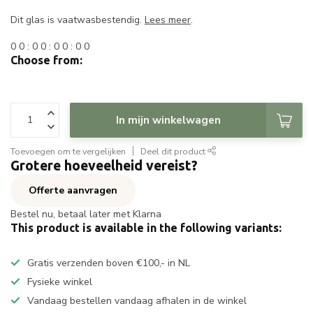
Dit glas is vaatwasbestendig.
Lees meer
.
0
0
:
0
0
:
0
0
:
0
0
Choose from:
In mijn winkelwagen
Toevoegen om te vergelijken
Deel dit product
Grotere hoeveelheid vereist?
Offerte aanvragen
Bestel nu, betaal later met Klarna
This product is available in the following variants:
Gratis verzenden boven €100,- in NL
Fysieke winkel
Vandaag bestellen vandaag afhalen in de winkel