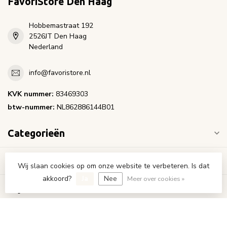
FavoriStore Den Haag
Hobbemastraat 192
2526JT Den Haag
Nederland
info@favoristore.nl
KVK nummer:
83469303
btw-nummer:
NL862886144B01
Categorieën
Informatie
Wij slaan cookies op om onze website te verbeteren. Is dat
akkoord?
Ja
Nee
Meer over cookies »
Mijn account