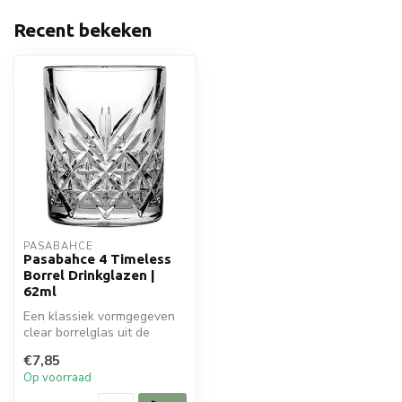
Recent bekeken
PASABAHCE
Pasabahce 4 Timeless
Borrel Drinkglazen |
62ml
Een klassiek vormgegeven
clear borrelglas uit de
Timeless serie van
€7,85
Pasabahce va...
Op voorraad