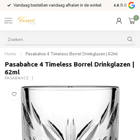
Vandaag bestellen vandaag afhalen in de winkel
Voor 15:00 b
4.8
/5.0
0
MENU
Home
/
Pasabahce 4 Timeless Borrel Drinkglazen | 62ml
Pasabahce 4 Timeless Borrel Drinkglazen |
62ml
PASABAHCE