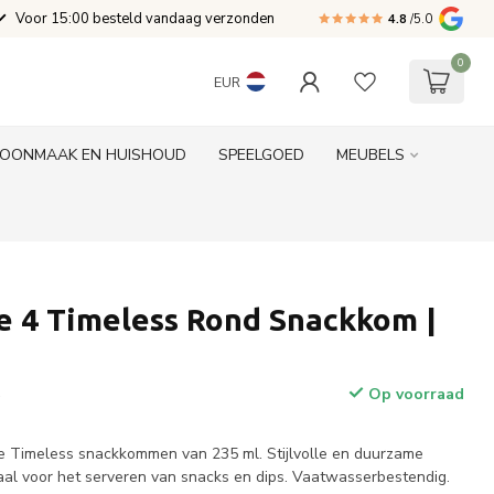
Voor 15:00 besteld vandaag verzonden
4.8
/5.0
0
EUR
OONMAAK EN HUISHOUD
SPEELGOED
MEUBELS
e 4 Timeless Rond Snackkom |
Op voorraad
w
e Timeless snackkommen van 235 ml. Stijlvolle en duurzame
al voor het serveren van snacks en dips. Vaatwasserbestendig.