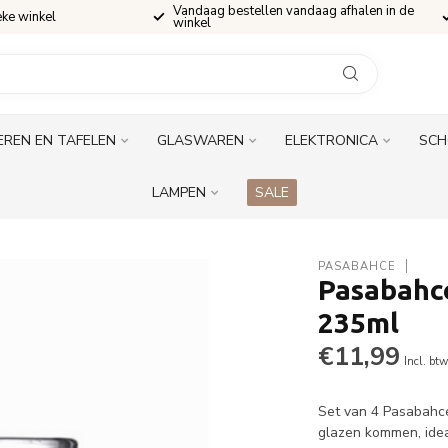
Vandaag bestellen vandaag afhalen in de
eke winkel
winkel
EREN EN TAFELEN
GLASWAREN
ELEKTRONICA
SCH
LAMPEN
SALE
PASABAHCE
Pasabahc
235ml
€11,99
Incl. bt
Set van 4 Pasabahc
glazen kommen, idea