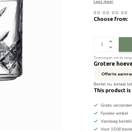
Lees meer
.
0
0
:
0
0
:
0
0
:
0
0
Choose from:
Toevoegen om te verge
Grotere hoeve
Offerte aanvr
Bestel nu, betaal la
This product is
Gratis verzende
Fysieke winkel
Vandaag bestell
Voor 15:00 best