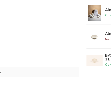
Alm
Op 
Al
Nie
BA
11
Op 
2