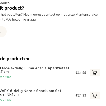
it product?
ij het bestellen? Neem gerust contact op met onze klantenservice
.nl
. We helpen je graag!
l
rde producten
ENZA 4-delig Luma Acacia Aperitiefset |
x7 cm
€14,99
voorraad
VARY 6-delig Nordic Snackkom Set |
ge | 8x4cm
€24,99
voorraad