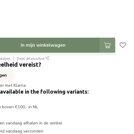
In mijn winkelwagen
lijken
Deel dit product
elheid vereist?
agen
ter met Klarna
 available in the following variants:
n boven €100,- in NL
en vandaag afhalen in de winkel
eld vandaag verzonden