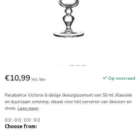
€10,99
Op voorraad
Incl. btw
Pasabahce Victoria 6-delige likeurglazenset van 50 ml. Klassiek
en duurzaam ontwerp, ideaal voor het serveren van likeuren en
shots.
Lees meer
.
0
0
:
0
0
:
0
0
:
0
0
Choose from: