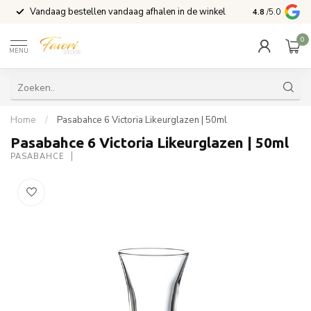
Vandaag bestellen vandaag afhalen in de winkel
Voor 15:00 b
4.8
/5.0
0
MENU
Home
/
Pasabahce 6 Victoria Likeurglazen | 50ml
Pasabahce 6 Victoria Likeurglazen | 50ml
PASABAHCE