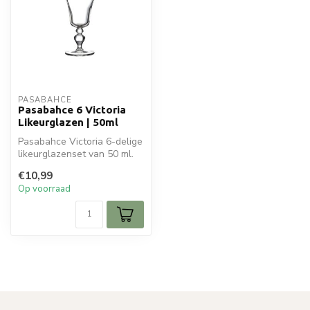
PASABAHCE
Pasabahce 6 Victoria
Likeurglazen | 50ml
Pasabahce Victoria 6-delige
likeurglazenset van 50 ml.
Klassiek en duurzaam
€10,99
ontw...
Op voorraad