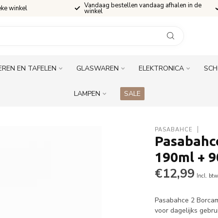
Vandaag bestellen vandaag afhalen in de
eke winkel
winkel
EREN EN TAFELEN
GLASWAREN
ELEKTRONICA
SCH
LAMPEN
SALE
PASABAHCE
Pasabahc
190ml + 
€12,99
Incl. bt
Pasabahce 2 Borcam 
voor dagelijks gebr