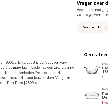
Vragen over d
Heb je hulp nodig b
via
info@favoristore
Verstuur E-mai
Gerelatee
 | 2800cc. Dit product is perfect voor jouw
PA
ardige materialen, bieden ze een luxe ervaring.
Pa
16
speciale gelegenheden. De producten zijn
Op 
ische keuze zijn voor jouw keuken. Voeg een
cam Diep Rond | 2800cc.
PA
Pa
Dek
Nie