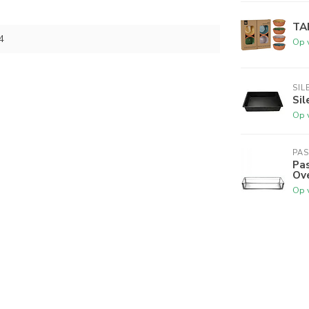
TA
4
Op 
SIL
Si
Op 
PA
Pa
Ove
Op 