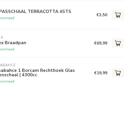
PASSCHAAL TERRACOTTA 4STS
€3,50
voorraad
EX
lex Braadpan
€69,99
voorraad
SABAHCE
sabahce 1 Borcam Rechthoek Glas
€19,99
nschaal | 4300cc
voorraad