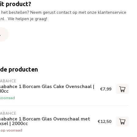
it product?
ij het bestellen? Neem gerust contact op met onze klantenservice
.nl
. We helpen je graag!
l
rde producten
SABAHCE
sabahce 1 Borcam Glas Cake Ovenschaal |
€7,99
80cc
voorraad
SABAHCE
sabahce 1 Borcam Glas Ovenschaal met
€12,50
sel | 2000cc
t op voorraad