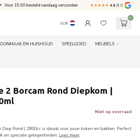
Voor 15:00 besteld vandaag verzonden
4.8
/5.0
0
EUR
OONMAAK EN HUISHOUD
SPEELGOED
MEUBELS
e 2 Borcam Rond Diepkom |
90ml
Niet op voorraad
w
Diep Rond | 2800cc is ideaal voor jouw koken en bakken. Perfect
uik en speciale gelegenheden.
Lees meer
.