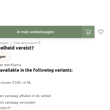
In mijn winkelwagen
lijken
Deel dit product
elheid vereist?
agen
ter met Klarna
 available in the following variants:
n boven €100,- in NL
en vandaag afhalen in de winkel
eld vandaag verzonden