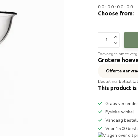
0
0
:
0
0
:
0
0
:
0
0
Choose from:
Toevoegen om te verge
Grotere hoeve
Offerte aanvr
Bestel nu, betaal la
This product is
Gratis verzende
Fysieke winkel
Vandaag bestell
Voor 15:00 best