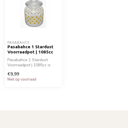
PASABAHCE
Pasabahce 1 Stardust
Voorraadpot | 1085cc
Pasabahce 1 Stardust
Voorraadpot | 1085cc is
ideaal voor jouw koken en
€9,99
bakken. P...
Niet op voorraad