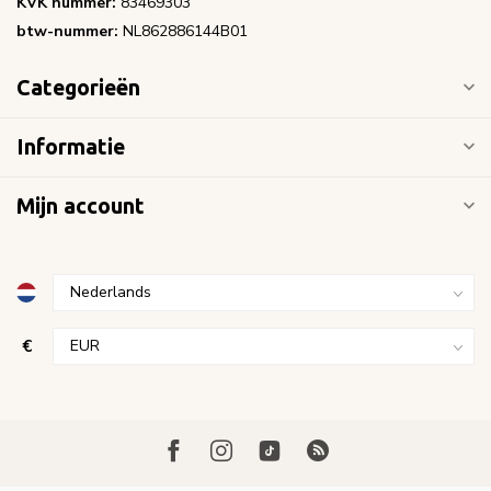
KVK nummer:
83469303
btw-nummer:
NL862886144B01
Categorieën
Informatie
Mijn account
€