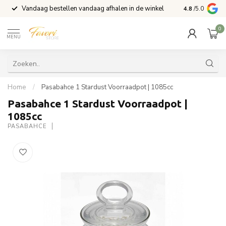
Vandaag bestellen vandaag afhalen in de winkel
Voor 15:00 b
4.8
/5.0
0
MENU
Home
/
Pasabahce 1 Stardust Voorraadpot | 1085cc
Pasabahce 1 Stardust Voorraadpot |
1085cc
PASABAHCE