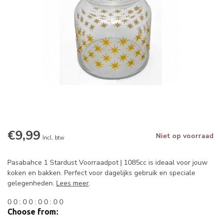
€9,99
Niet op voorraad
Incl. btw
Pasabahce 1 Stardust Voorraadpot | 1085cc is ideaal voor jouw
koken en bakken. Perfect voor dagelijks gebruik en speciale
gelegenheden.
Lees meer
.
0
0
:
0
0
:
0
0
:
0
0
Choose from: