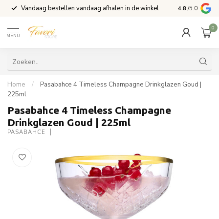
Vandaag bestellen vandaag afhalen in de winkel
Voor 15:00 b
4.8
/5.0
0
MENU
Home
/
Pasabahce 4 Timeless Champagne Drinkglazen Goud |
225ml
Pasabahce 4 Timeless Champagne
Drinkglazen Goud | 225ml
PASABAHCE