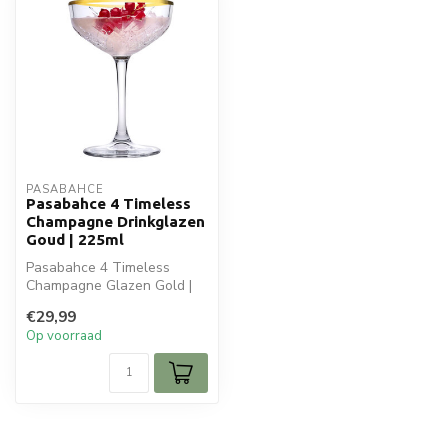
PASABAHCE
Pasabahce 4 Timeless
Champagne Drinkglazen
Goud | 225ml
Pasabahce 4 Timeless
Champagne Glazen Gold |
225cc is ideaal voor jouw
€29,99
glaswaren...
Op voorraad