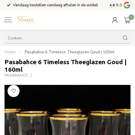
Vandaag bestellen vandaag afhalen in de winkel
Voor 15:00 b
4.8
/5.0
0
MENU
Home
/
Pasabahce 6 Timeless Theeglazen Goud | 160ml
Pasabahce 6 Timeless Theeglazen Goud |
160ml
PASABAHCE