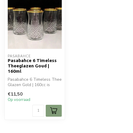
PASABAHCE
Pasabahce 6 Timeless
Theeglazen Goud |
160ml
Pasabahce 6 Timeless Thee
Glazen Gold | 160cc is
ideaal voor jouw glaswaren.
€11,50
Per...
Op voorraad