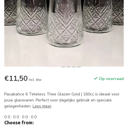
€11,50
Op voorraad
Incl. btw
Pasabahce 6 Timeless Thee Glazen Gold | 160cc is ideaal voor
jouw glaswaren. Perfect voor dagelijks gebruik en speciale
gelegenheden.
Lees meer
.
0
0
:
0
0
:
0
0
:
0
0
Choose from: