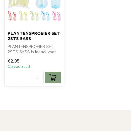
PLANTENSPROEIER SET
2STS 5ASS
PLANTENSPROEIER SET
2STS 5ASS is ideaal voor
jouw schoonmaak en
€2,95
huishoud. Perfec...
Op voorraad