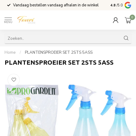
Vandaag bestellen vandaag afhalen in de winkel
Voor 15:00 b
4.8
/5.0
0
MENU
Home
/
PLANTENSPROEIER SET 2STS 5ASS
PLANTENSPROEIER SET 2STS 5ASS