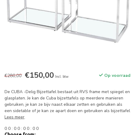
€150,00
€280,00
Op voorraad
Incl. btw
De CUBA -Delig Bijzettafel bestaat uit RVS frame met spiegel en
glasplaten. Je kan de Cuba bijzettafels op meerdere manieren
gebruiken, je kan ze bijv naast elkaar zetten en gebruiken als
een sidetable of je kan ze apart doen en gebruiken als bijzettafel
Lees meer
.
0
0
:
0
0
:
0
0
:
0
0
Choose from: