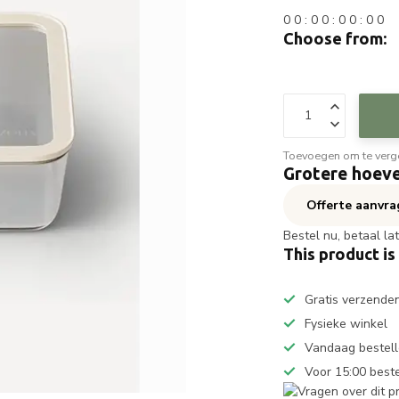
0
0
:
0
0
:
0
0
:
0
0
Choose from:
Toevoegen om te verge
Grotere hoeve
Offerte aanvr
Bestel nu, betaal la
This product is
Gratis verzende
Fysieke winkel
Vandaag bestell
Voor 15:00 best