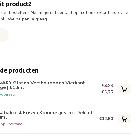
it product?
ij het bestellen? Neem gerust contact op met onze klantenservice
.nl
. We helpen je graag!
l
rde producten
VARY Glazen Vershouddoos Vierkant
€9,99
ge | 610ml
€5,75
voorraad
abahce 4 Frezya Kommetjes inc. Deksel |
0ml
€12,50
t op voorraad