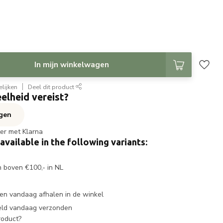
In mijn winkelwagen
lijken
Deel dit product
elheid vereist?
agen
ter met Klarna
 available in the following variants:
n boven €100,- in NL
en vandaag afhalen in de winkel
eld vandaag verzonden