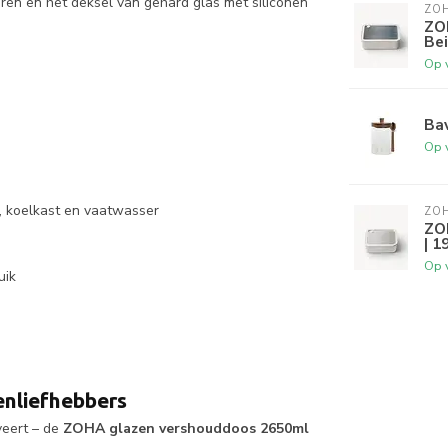
ren en het deksel van gehard glas met siliconen
ZO
ZO
Bei
Op 
Ba
Op 
, koelkast en vaatwasser
ZO
ZO
| 1
Op 
uik
enliefhebbers
veert – de
ZOHA glazen vershouddoos 2650ml