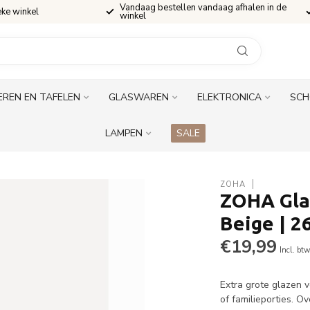
Vandaag bestellen vandaag afhalen in de
eke winkel
winkel
EREN EN TAFELEN
GLASWAREN
ELEKTRONICA
SCH
LAMPEN
SALE
ZOHA
ZOHA Gla
Beige | 2
€19,99
Incl. bt
Extra grote glazen 
of familieporties. 