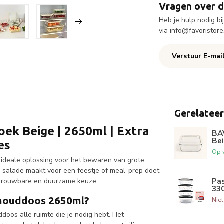
Vragen over d
Heb je hulp nodig b
via
info@favoristore
Verstuur E-mai
Gerelatee
k Beige | 2650ml | Extra
BA
Bei
es
Op 
 ideale oplossing voor het bewaren van grote
n salade maakt voor een feestje of meal-prep doet
Pas
betrouwbare en duurzame keuze.
33
shouddoos 2650ml?
Nie
doos alle ruimte die je nodig hebt. Het