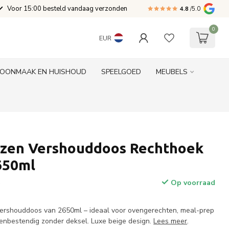
Voor 15:00 besteld vandaag verzonden
4.8
/5.0
0
EUR
OONMAAK EN HUISHOUD
SPEELGOED
MEUBELS
zen Vershouddoos Rechthoek
650ml
Op voorraad
w
vershouddoos van 2650ml – ideaal voor ovengerechten, meal-prep
Ovenbestendig zonder deksel. Luxe beige design.
Lees meer
.