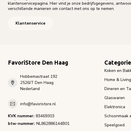
klantenservicepagina. Hier vind je onze bedrijfsgegevens, antwo
verschillende manieren om contact met ons op te nemen.
Klantenservice
FavoriStore Den Haag
Categori
Koken en Bak
Hobbemastraat 192
Home & Living
2526JT Den Haag
Nederland
Dineren en Ta
Glaswaren
info@favoristore.nl
Elektronica
KVK nummer:
83469303
Schoonmaak e
btw-nummer:
NL862886144B01
Speelgoed