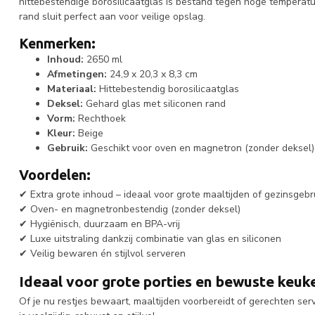
hittebestendige borosilicaatglas is bestand tegen hoge temperatu
rand sluit perfect aan voor veilige opslag.
Kenmerken:
Inhoud:
2650 ml
Afmetingen:
24,9 x 20,3 x 8,3 cm
Materiaal:
Hittebestendig borosilicaatglas
Deksel:
Gehard glas met siliconen rand
Vorm:
Rechthoek
Kleur:
Beige
Gebruik:
Geschikt voor oven en magnetron (zonder deksel)
Voordelen:
✔ Extra grote inhoud – ideaal voor grote maaltijden of gezinsgebr
✔ Oven- en magnetronbestendig (zonder deksel)
✔ Hygiënisch, duurzaam en BPA-vrij
✔ Luxe uitstraling dankzij combinatie van glas en siliconen
✔ Veilig bewaren én stijlvol serveren
Ideaal voor grote porties en bewuste keuk
Of je nu restjes bewaart, maaltijden voorbereidt of gerechten ser