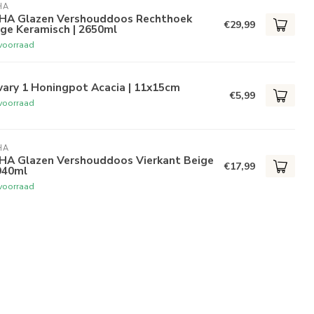
HA
HA Glazen Vershouddoos Rechthoek
€29,99
ge Keramisch | 2650ml
voorraad
vary 1 Honingpot Acacia | 11x15cm
€5,99
voorraad
HA
HA Glazen Vershouddoos Vierkant Beige
€17,99
940ml
voorraad