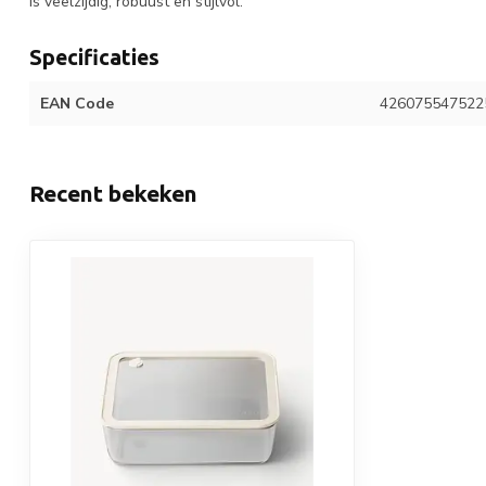
is veelzijdig, robuust en stijlvol.
Specificaties
EAN Code
426075547522
Recent bekeken