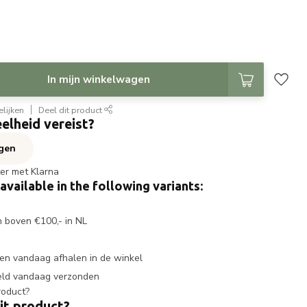
In mijn winkelwagen
lijken
Deel dit product
elheid vereist?
agen
ter met Klarna
 available in the following variants:
n boven €100,- in NL
en vandaag afhalen in de winkel
eld vandaag verzonden
it product?