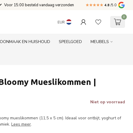
Voor 15:00 besteld vandaag verzonden
4.8
/5.0
0
EUR
OONMAAK EN HUISHOUD
SPEELGOED
MEUBELS
 Bloomy Mueslikommen |
Niet op voorraad
w
omy mueslikommen (11,5 x 5 cm). Ideaal voor ontbijt, yoghurt of
amiek.
Lees meer
.