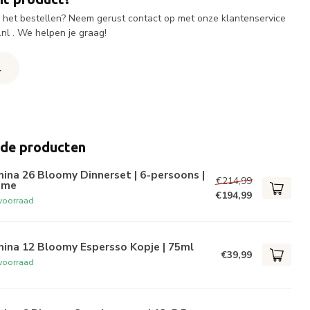
ij het bestellen? Neem gerust contact op met onze klantenservice
.nl
. We helpen je graag!
l
rde producten
ina 26 Bloomy Dinnerset | 6-persoons |
€214,99
ème
€194,99
voorraad
ina 12 Bloomy Espersso Kopje | 75ml
€39,99
voorraad