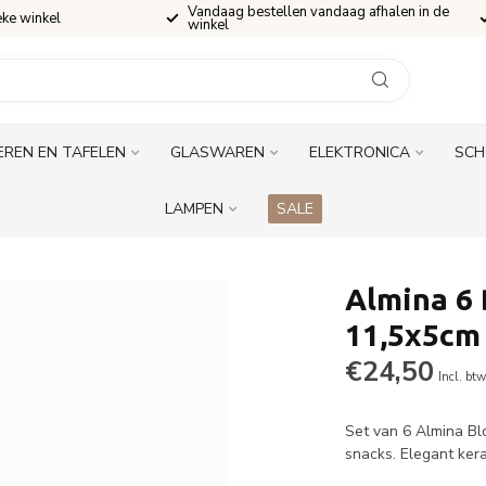
Vandaag bestellen vandaag afhalen in de
eke winkel
winkel
EREN EN TAFELEN
GLASWAREN
ELEKTRONICA
SCH
LAMPEN
SALE
Almina 6
11,5x5cm
€24,50
Incl. bt
Set van 6 Almina Blo
snacks. Elegant ker