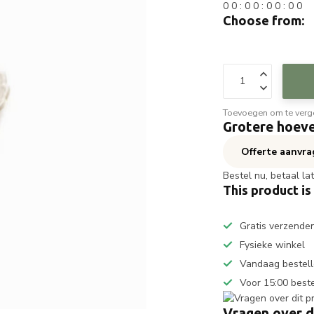
0
0
:
0
0
:
0
0
:
0
0
Choose from:
Toevoegen om te verge
Grotere hoeve
Offerte aanvr
Bestel nu, betaal la
This product is
Gratis verzende
Fysieke winkel
Vandaag bestell
Voor 15:00 best
Vragen over d