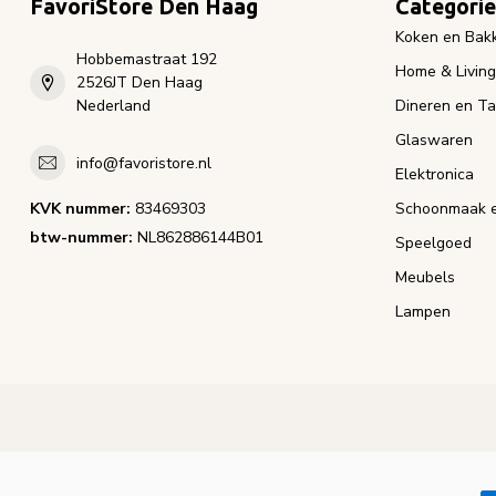
FavoriStore Den Haag
Categori
Koken en Bak
Hobbemastraat 192
Home & Living
2526JT Den Haag
Nederland
Dineren en Ta
Glaswaren
info@favoristore.nl
Elektronica
KVK nummer:
83469303
Schoonmaak e
btw-nummer:
NL862886144B01
Speelgoed
Meubels
Lampen