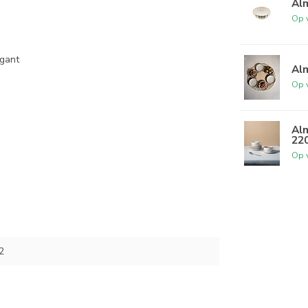
Al
Op 
egant
Al
Op 
Alm
22
Op 
2